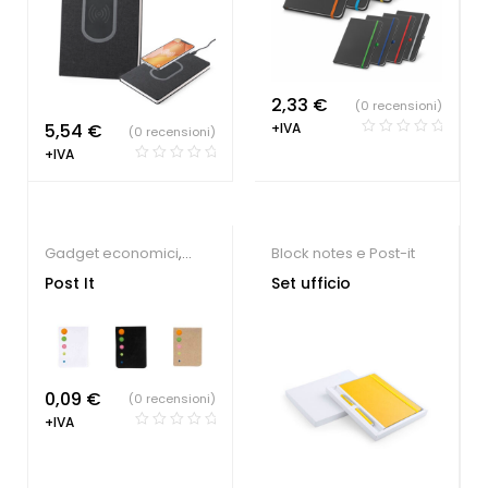
2,33
€
(0 recensioni)
5,54
€
+IVA
(0 recensioni)
+IVA
Gadget economici
,
Block notes e Post-it
Block notes e Post-it
Post It
Set ufficio
0,09
€
(0 recensioni)
+IVA