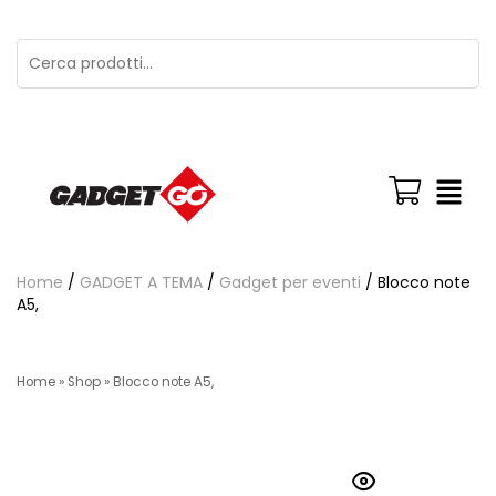
Home
/
GADGET A TEMA
/
Gadget per eventi
/ Blocco note
A5,
Home
»
Shop
»
Blocco note A5,