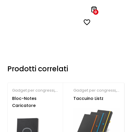
0
Prodotti correlati
Gadget per congressi
,
Gadget per congressi
,
Block notes e Post-it
Block notes e Post-it
Bloc-Notes
Taccuino Listz
Caricatore