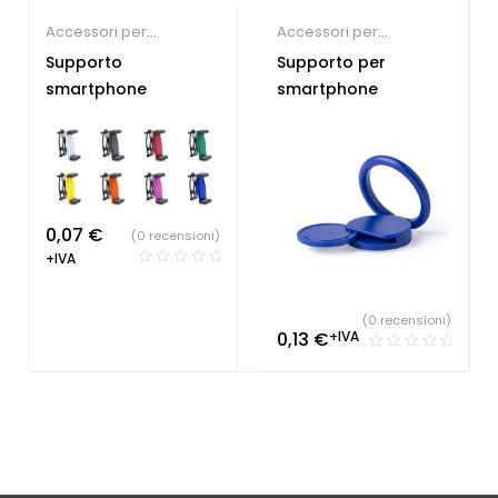
Accessori per
Accessori per
Smartphone
,
Gadget
Smartphone
,
Gadget
Supporto
Supporto per
economici
economici
smartphone
smartphone
0,07
€
(0 recensioni)
+IVA
(0 recensioni)
0,13
€
+IVA