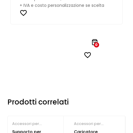
+ IVA e costo personalizzazione se scelta
0
Prodotti correlati
Accessori per
Accessori per
Smartphone
,
Gadget
Smartphone
Supporto per
Caricatore