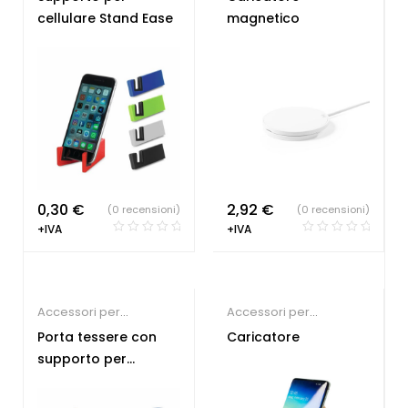
economici
cellulare Stand Ease
magnetico
0,30
€
2,92
€
(0 recensioni)
(0 recensioni)
+IVA
+IVA
Accessori per
Accessori per
Smartphone
,
Gadget
Smartphone
,
Porta tessere con
Caricatore
economici
Tecnologia ecologica
supporto per
cellulare