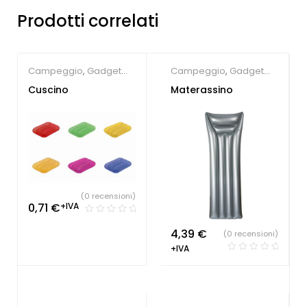
Prodotti correlati
Campeggio
,
Gadget
Campeggio
,
Gadget
Estate
Estate
Cuscino
Materassino
(0 recensioni)
0,71
€
+IVA
4,39
€
(0 recensioni)
+IVA