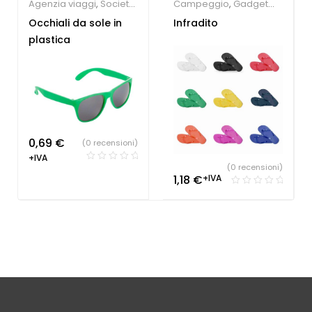
Agenzia viaggi
,
Società
Campeggio
,
Gadget
Sportive
,
Gadget per la
Estate
Occhiali da sole in
Infradito
persona
,
Gadget Estate
plastica
0,69
€
(0 recensioni)
+IVA
(0 recensioni)
1,18
€
+IVA