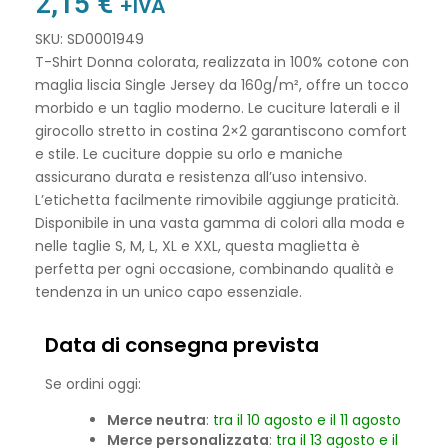
2,15
€
+IVA
SKU: SD0001949
T-Shirt Donna colorata, realizzata in 100% cotone con
maglia liscia Single Jersey da 160g/m², offre un tocco
morbido e un taglio moderno. Le cuciture laterali e il
girocollo stretto in costina 2×2 garantiscono comfort
e stile. Le cuciture doppie su orlo e maniche
assicurano durata e resistenza all’uso intensivo.
L’etichetta facilmente rimovibile aggiunge praticità.
Disponibile in una vasta gamma di colori alla moda e
nelle taglie S, M, L, XL e XXL, questa maglietta è
perfetta per ogni occasione, combinando qualità e
tendenza in un unico capo essenziale.
Data di consegna prevista
Se ordini oggi:
Merce neutra
:
tra il 10 agosto e il 11 agosto
Merce personalizzata
:
tra il 13 agosto e il