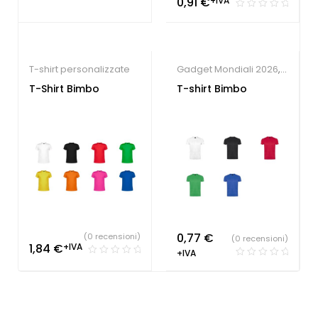
0,91
€
+IVA
T-shirt personalizzate
Gadget Mondiali 2026
,
T-shirt personalizzate
T-Shirt Bimbo
T-shirt Bimbo
0,77
€
(0 recensioni)
(0 recensioni)
1,84
€
+IVA
+IVA