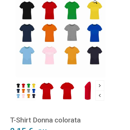
🔍
T-Shirt Donna colorata