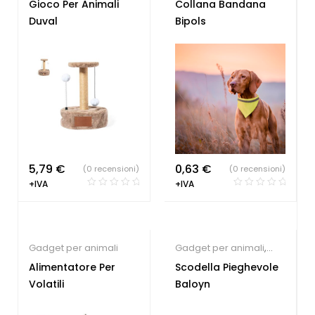
Gioco Per Animali
Collana Bandana
Duval
Bipols
5,79
€
0,63
€
(0 recensioni)
(0 recensioni)
+IVA
+IVA
Gadget per animali
Gadget per animali
,
Accessori da viaggio
Alimentatore Per
Scodella Pieghevole
Volatili
Baloyn