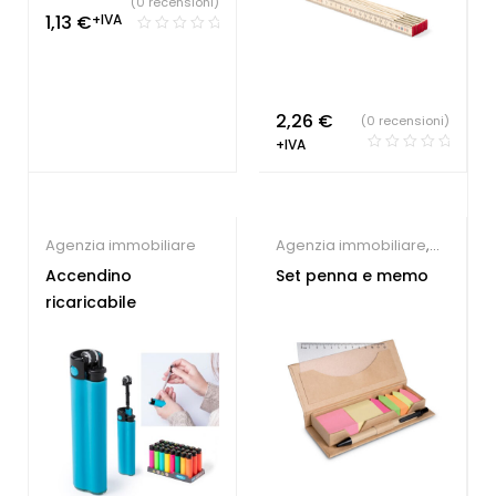
(0 recensioni)
1,13
€
+IVA
2,26
€
(0 recensioni)
+IVA
Agenzia immobiliare
Agenzia immobiliare
,
Accessori Scrittura
Accendino
Set penna e memo
ricaricabile