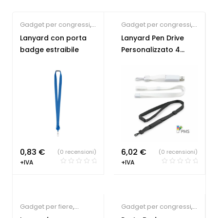
Gadget per congressi
,
Gadget per congressi
,
Gadget per fiere
,
Gadget per fiere
,
Lanyard con porta
Lanyard Pen Drive
Lanyard
Lanyard
badge estraibile
Personalizzato 4
personalizzabili
personalizzabili
,
Giga
Chiavette USB
economiche
0,83
€
6,02
€
(0 recensioni)
(0 recensioni)
+IVA
+IVA
Gadget per fiere
,
Gadget per congressi
,
Lanyard
Gadget per fiere
,