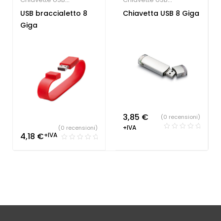
economiche
economiche
USB braccialetto 8
Chiavetta USB 8 Giga
Giga
3,85
€
(0 recensioni)
+IVA
(0 recensioni)
4,18
€
+IVA