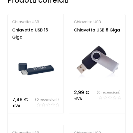
Prodotti correlati
Chiavette USB
Chiavette USB
economiche
economiche
,
Gadget
Chiavetta USB 16
Chiavetta USB 8 Giga
per fiere
Giga
2,99
€
(0 recensioni)
7,46
€
+IVA
(0 recensioni)
+IVA
Chiavette USB
Chiavette USB