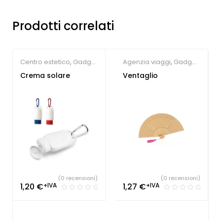
Prodotti correlati
Centro estetico
,
Gadget
Agenzia viaggi
,
Gadget
Estate
Estate
Crema solare
Ventaglio
(0 recensioni)
(0 recensioni)
1,20
€
+IVA
1,27
€
+IVA