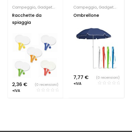
Campeggio
,
Gadget
Campeggio
,
Gadget
Estate
,
Giochi e
Estate
,
Ombrello
Racchette da
Ombrellone
giocattoli
Personalizzato
spiaggia
7,77
€
(0 recensioni)
2,36
€
+IVA
(0 recensioni)
+IVA