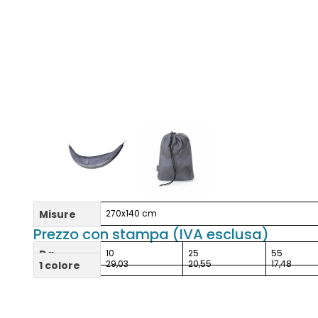
Misure
270x140 cm
Prezzo con stampa (IVA esclusa)
Da
10
25
55
29,03
20,55
17,48
1 colore