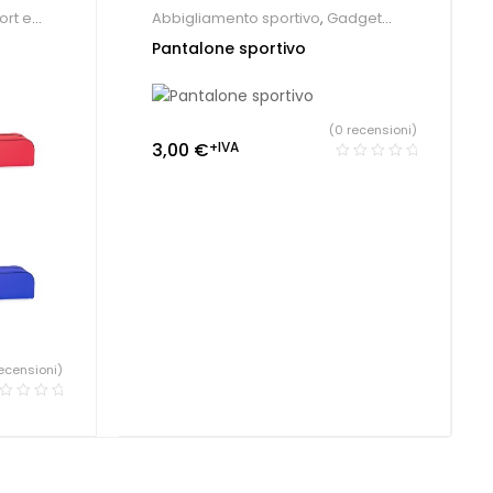
ort e
Abbigliamento sportivo
,
Gadget
Sport e Tempo Libero
Pantalone sportivo
(0 recensioni)
3,00
€
+IVA
ecensioni)