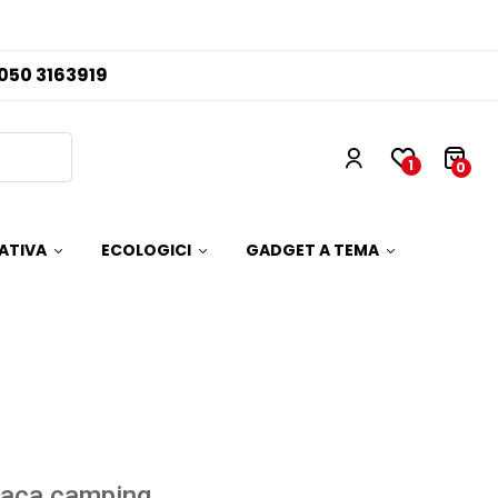
050 3163919
1
0
ATIVA
ECOLOGICI
GADGET A TEMA
aca camping