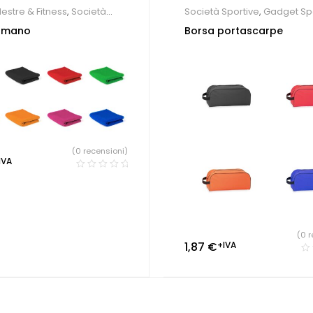
lestre & Fitness
,
Società
Società Sportive
,
Gadget Sp
,
Gadget Sport e Tempo
Tempo Libero
amano
Borsa portascarpe
(0 recensioni)
IVA
(0 r
1,87
€
+IVA