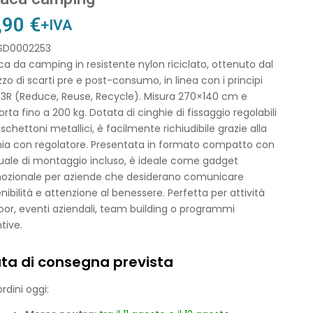
,90
€
+IVA
 SD0002253
 da camping in resistente nylon riciclato, ottenuto dal
lizzo di scarti pre e post-consumo, in linea con i principi
 3R (Reduce, Reuse, Recycle). Misura 270×140 cm e
rta fino a 200 kg. Dotata di cinghie di fissaggio regolabili
chettoni metallici, è facilmente richiudibile grazie alla
hia con regolatore. Presentata in formato compatto con
ale di montaggio incluso, è ideale come gadget
ozionale per aziende che desiderano comunicare
nibilità e attenzione al benessere. Perfetta per attività
or, eventi aziendali, team building o programmi
tive.
ta di consegna prevista
rdini oggi: