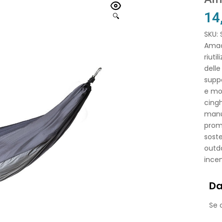
14
🔍
SKU:
Amaca
riuti
delle
suppo
e mos
cing
manu
prom
soste
outdo
incen
Da
Se o