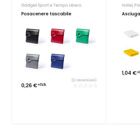
Gadget Sport e Tempo Libero
Hotel
,
Pa
Sportive
Posacenere tascabile
Asciug
Libero
1,04
€
+
(0 recensioni)
0,26
€
+IVA