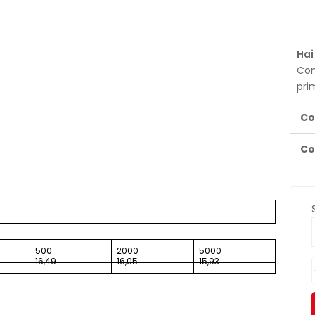
Hai
Con
pri
Co
Co
500
2000
5000
16,49
16,05
15,93