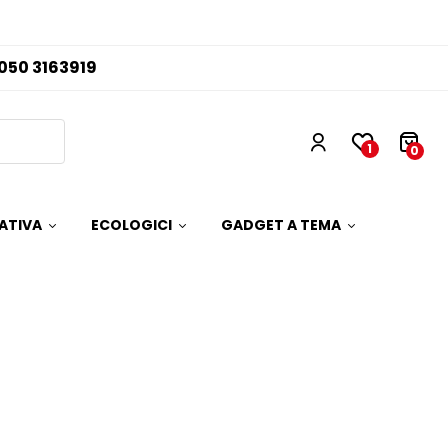
050 3163919
1
0
ATIVA
ECOLOGICI
GADGET A TEMA